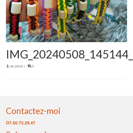
IMG_20240508_145144_
de
admin
|
0
Contactez-moi
O7.50.72.29.47