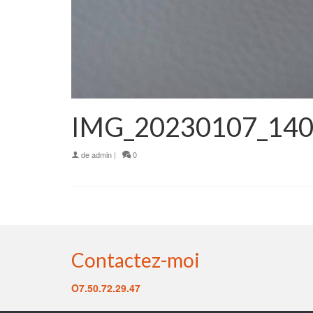
IMG_20230107_14
de
admin
|
0
Contactez-moi
O7.50.72.29.47