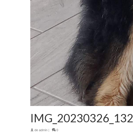
IMG_20230326_13
de
admin
|
0